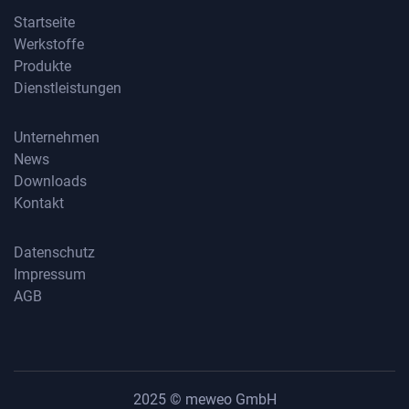
Startseite
Werkstoffe
Startseite
Produkte
Werkstoffe
Dienstleistungen
Produkte
Dienstleistungen
Unternehmen
News
Unternehmen
Downloads
News
Kontakt
Downloads
Kontakt
Datenschutz
Impressum
Datenschutz
AGB
Impressum
AGB
2025 © meweo GmbH