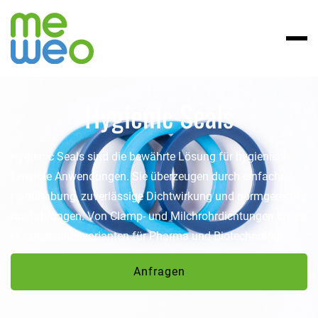
Hygienic Seals
Hygienic Seals sind die bewährte Lösung für hygienisch
sensible Anwendungen. Sie überzeugen durch einfache
Handhabung, zuverlässige Dichtwirkung und normgerechte
Ausführungen. Von Clamp- und Milchrohrdichtungen bis zu
Hochleistungsvarianten für Pharma und Biotechnologie.
Anfragen