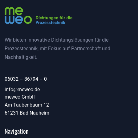
Wir bieten innovative Dichtungslösungen für die
Prozesstechnik, mit Fokus auf Partnerschaft und
Nachhaltigkeit.
06032 – 86794 – 0
info@examples.com
info@meweo.de
meweo GmbH
info@meweo.de
Am Taubenbaum 12
61231 Bad Nauheim
Navigation