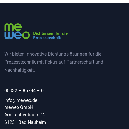
Wir bieten innovative Dichtungslösungen für die
Prozesstechnik, mit Fokus auf Partnerschaft und
Nachhaltigkeit.
06032 – 86794 – 0
info@examples.com
info@meweo.de
meweo GmbH
info@meweo.de
Am Taubenbaum 12
61231 Bad Nauheim