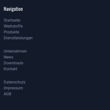
Navigation
Startseite
Werkstoffe
Startseite
Produkte
Werkstoffe
Dienstleistungen
Produkte
Dienstleistungen
Unternehmen
News
Unternehmen
Downloads
News
Kontakt
Downloads
Kontakt
Datenschutz
Impressum
Datenschutz
AGB
Impressum
AGB