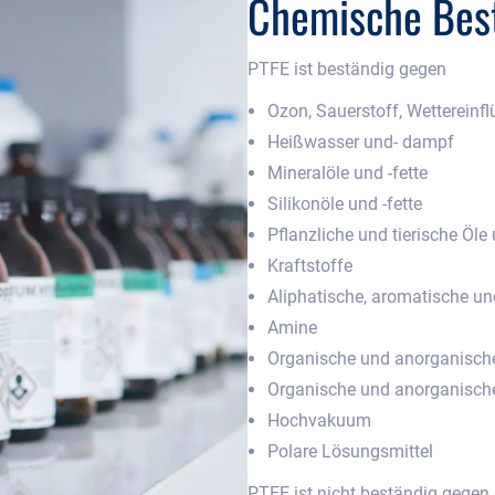
Chemische Best
PTFE ist beständig
gegen
Ozon, Sauerstoff, Wettereinfl
Heißwasser und- dampf
Mineralöle und -fette
Silikonöle und -fette
Pflanzliche und tierische Öle
Kraftstoffe
Aliphatische, aromatische un
Amine
Organische und anorganisch
Organische und anorganisch
Hochvakuum
Polare Lösungsmittel
PTFE ist
nicht beständig
gegen