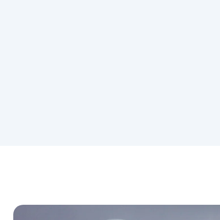
Festigkeit. Stärkere Verformungen von PTFE sind
irreversibel.
Hitzebeständigkeit
:
Bis 260 °C
Kältebeständigkeit: −200 °C