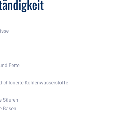
ändigkeit
üsse
 und Fette
d chlorierte Kohlenwasserstoffe
e Säuren
e Basen